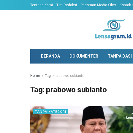
Tentang Kami
Tim Redaksi
Pedoman Media Siber
Kontak 
BERANDA
DOKUMENTER
TANPA DASI
Home
Tag
prabowo subianto
Tag:
prabowo subianto
TANPA KATEGORI