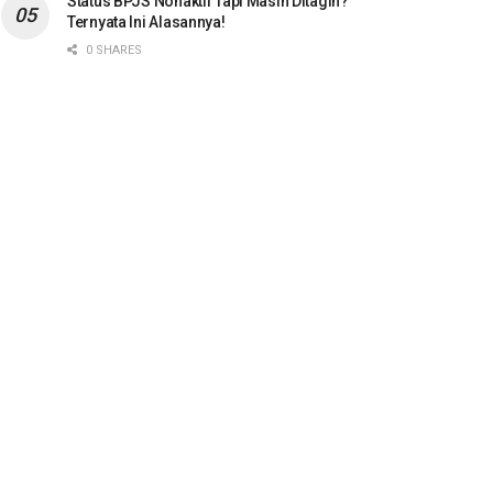
Status BPJS Nonaktif Tapi Masih Ditagih?
Ternyata Ini Alasannya!
0 SHARES