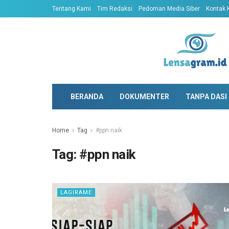
Tentang Kami
Tim Redaksi
Pedoman Media Siber
Kontak 
BERANDA
DOKUMENTER
TANPA DASI
Home
Tag
#ppn naik
Tag:
#ppn naik
LAGIRAME