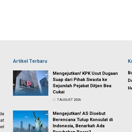
Artikel Terbaru
K
Bu
Mengejutkan! KPK Usut Dugaan
Suap dari Pihak Swasta ke
D
Sejumlah Pejabat Ditjen Bea
H
Cukai
7 AUGUST 2026
Mengejutkan! AS Disebut
ada
Berencana Tutup Konsulat di
at
Indonesia, Benarkah Ada
el