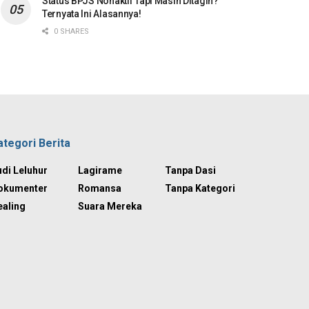
Status BPJS Nonaktif Tapi Masih Ditagih?
Ternyata Ini Alasannya!
0 SHARES
ategori Berita
di Leluhur
Lagirame
Tanpa Dasi
okumenter
Romansa
Tanpa Kategori
ealing
Suara Mereka