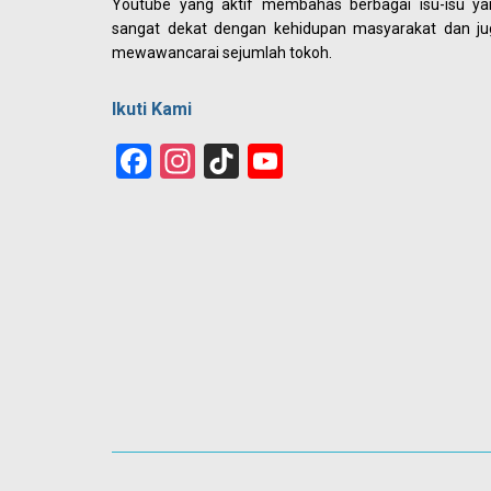
Youtube yang aktif membahas berbagai isu-isu ya
sangat dekat dengan kehidupan masyarakat dan ju
mewawancarai sejumlah tokoh.
Ikuti Kami
Facebook
Instagram
TikTok
YouTube
Channel