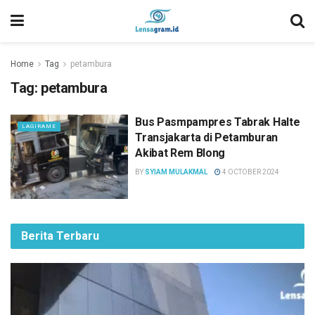
Home
Tag
petambura
Tag:
petambura
Bus Pasmpampres Tabrak Halte
LAGIRAME
Transjakarta di Petamburan
Akibat Rem Blong
BY
SYIAM MULAKMAL
4 OCTOBER 2024
Berita Terbaru