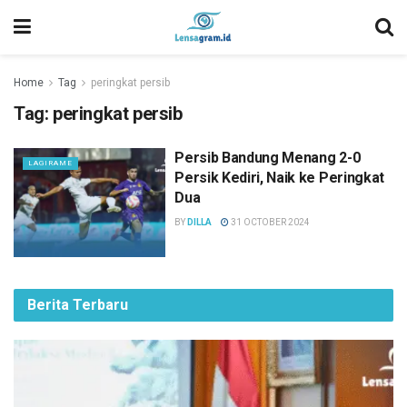
Home
Tag
peringkat persib
Tag:
peringkat persib
Persib Bandung Menang 2-0
LAGIRAME
Persik Kediri, Naik ke Peringkat
Dua
BY
DILLA
31 OCTOBER 2024
Berita Terbaru