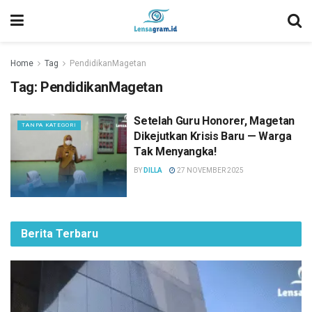
Home
Tag
PendidikanMagetan
Tag:
PendidikanMagetan
Setelah Guru Honorer, Magetan
TANPA KATEGORI
Dikejutkan Krisis Baru — Warga
Tak Menyangka!
BY
DILLA
27 NOVEMBER 2025
Berita Terbaru