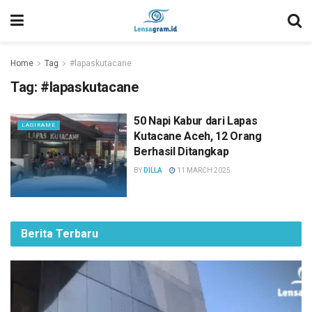
Home
Tag
#lapaskutacane
Tag:
#lapaskutacane
50 Napi Kabur dari Lapas
LAGIRAME
Kutacane Aceh, 12 Orang
Berhasil Ditangkap
BY
DILLA
11 MARCH 2025
Berita Terbaru