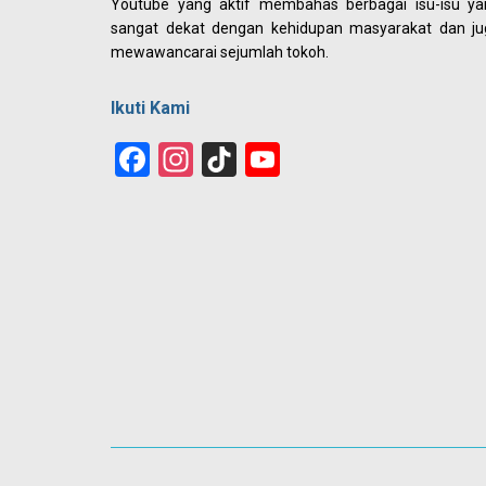
Youtube yang aktif membahas berbagai isu-isu ya
sangat dekat dengan kehidupan masyarakat dan ju
mewawancarai sejumlah tokoh.
Ikuti Kami
Facebook
Instagram
TikTok
YouTube
Channel