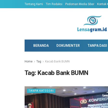
Tentang Kami
Tim Redaksi
Pedoman Media Siber
Kontak 
BERANDA
DOKUMENTER
TANPA DASI
Home
Tag
Kacab Bank BUMN
Tag:
Kacab Bank BUMN
TANPA KATEGORI