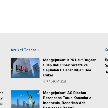
Artikel Terbaru
K
Bu
Mengejutkan! KPK Usut Dugaan
Suap dari Pihak Swasta ke
D
Sejumlah Pejabat Ditjen Bea
H
Cukai
7 AUGUST 2026
Mengejutkan! AS Disebut
ada
Berencana Tutup Konsulat di
at
Indonesia, Benarkah Ada
el