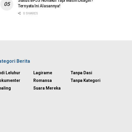
Status BPJS Nonaktif Tapi Masih Ditagih?
Ternyata Ini Alasannya!
0 SHARES
ategori Berita
di Leluhur
Lagirame
Tanpa Dasi
okumenter
Romansa
Tanpa Kategori
ealing
Suara Mereka