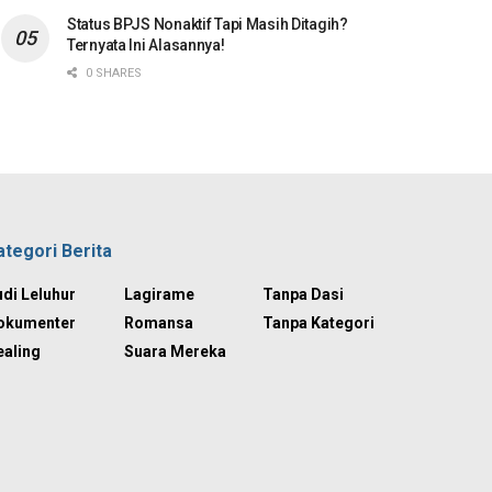
Status BPJS Nonaktif Tapi Masih Ditagih?
Ternyata Ini Alasannya!
0 SHARES
ategori Berita
di Leluhur
Lagirame
Tanpa Dasi
okumenter
Romansa
Tanpa Kategori
ealing
Suara Mereka