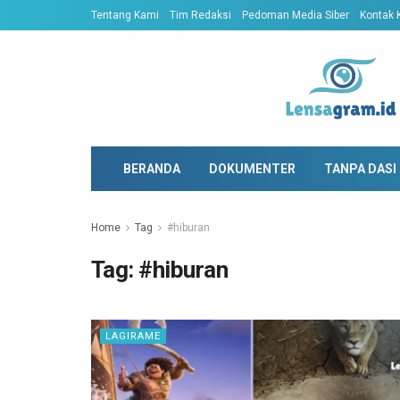
Tentang Kami
Tim Redaksi
Pedoman Media Siber
Kontak 
BERANDA
DOKUMENTER
TANPA DASI
Home
Tag
#hiburan
Tag:
#hiburan
LAGIRAME