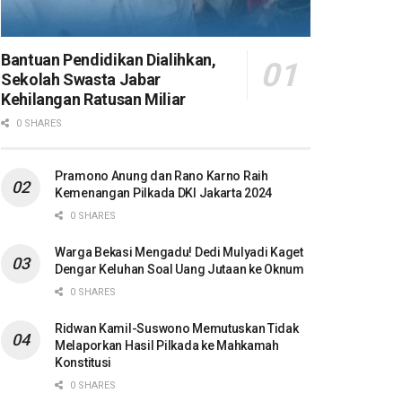
Bantuan Pendidikan Dialihkan,
Sekolah Swasta Jabar
Kehilangan Ratusan Miliar
0 SHARES
Pramono Anung dan Rano Karno Raih
Kemenangan Pilkada DKI Jakarta 2024
0 SHARES
Warga Bekasi Mengadu! Dedi Mulyadi Kaget
Dengar Keluhan Soal Uang Jutaan ke Oknum
0 SHARES
Ridwan Kamil-Suswono Memutuskan Tidak
Melaporkan Hasil Pilkada ke Mahkamah
Konstitusi
0 SHARES