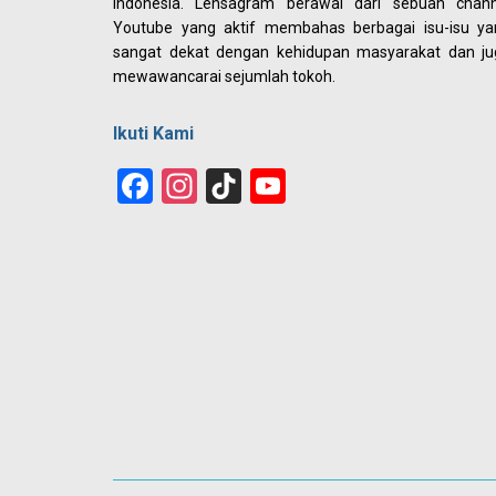
Indonesia. Lensagram berawal dari sebuah chann
Youtube yang aktif membahas berbagai isu-isu ya
sangat dekat dengan kehidupan masyarakat dan ju
mewawancarai sejumlah tokoh.
Ikuti Kami
Facebook
Instagram
TikTok
YouTube
Channel