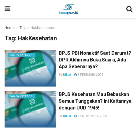
Home
Tag
HakKesehatan
Tag:
HakKesehatan
BPJS PBI Nonaktif Saat Darurat?
TANPA KATEGORI
DPR Akhirnya Buka Suara, Ada
Apa Sebenarnya?
BY
DILLA
5 FEBRUARY 2026
BPJS Kesehatan Mau Bebaskan
TANPA KATEGORI
Semua Tunggakan? Ini Kaitannya
dengan UUD 1945!
BY
DILLA
17 NOVEMBER 2025