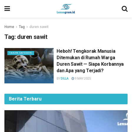
Home
Tag
duren sawit
Tag:
duren sawit
Heboh! Tengkorak Manusia
TANPA KATEGORI
Ditemukan di Rumah Warga
Duren Sawit — Siapa Korbannya
dan Apa yang Terjadi?
BY
DILLA
9 MAY 2025
Berita Terbaru