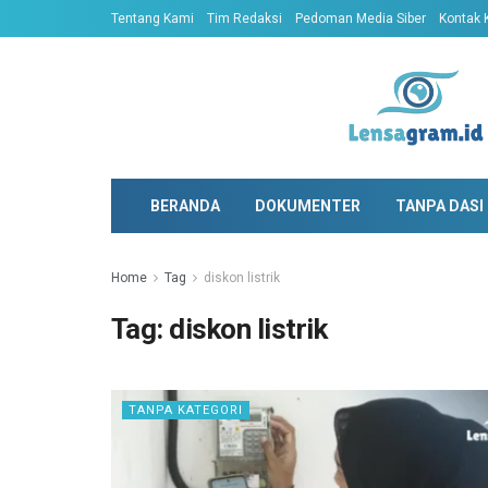
Tentang Kami
Tim Redaksi
Pedoman Media Siber
Kontak 
BERANDA
DOKUMENTER
TANPA DASI
Home
Tag
diskon listrik
Tag:
diskon listrik
TANPA KATEGORI