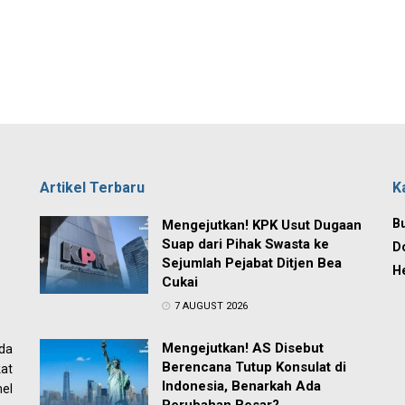
Artikel Terbaru
K
Bu
Mengejutkan! KPK Usut Dugaan
Suap dari Pihak Swasta ke
D
Sejumlah Pejabat Ditjen Bea
H
Cukai
7 AUGUST 2026
Mengejutkan! AS Disebut
ada
Berencana Tutup Konsulat di
at
Indonesia, Benarkah Ada
el