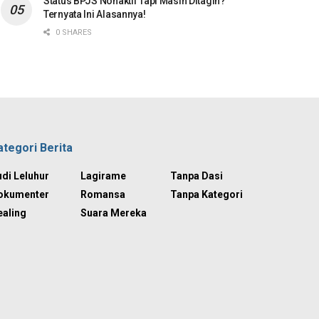
Status BPJS Nonaktif Tapi Masih Ditagih?
Ternyata Ini Alasannya!
0 SHARES
ategori Berita
di Leluhur
Lagirame
Tanpa Dasi
okumenter
Romansa
Tanpa Kategori
ealing
Suara Mereka