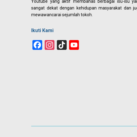
Youtube yang aktif membahas berbagai isu-isu ya
sangat dekat dengan kehidupan masyarakat dan ju
mewawancarai sejumlah tokoh.
Ikuti Kami
Facebook
Instagram
TikTok
YouTube
Channel