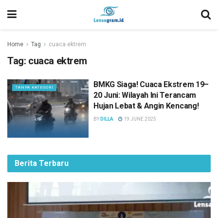
Home
Tag
cuaca ektrem
Tag:
cuaca ektrem
BMKG Siaga! Cuaca Ekstrem 19–
TANPA KATEGORI
20 Juni: Wilayah Ini Terancam
Hujan Lebat & Angin Kencang!
BY
DILLA
19 JUNE 2025
Berita Terbaru