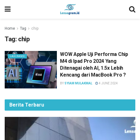
Home
Tag
chip
Tag:
chip
WOW Apple Uji Performa Chip
LAGIRAME
M4 di Ipad Pro 2024 Yang
Ditenagai oleh AI, 1.5x Lebih
Kencang dari MacBook Pro ?
BY
SYIAM MULAKMAL
4 JUNE 2024
Berita Terbaru