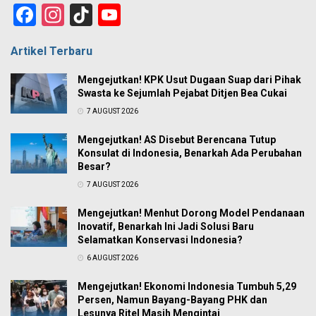
Facebook
Instagram
TikTok
YouTube
Channel
Artikel Terbaru
Mengejutkan! KPK Usut Dugaan Suap dari Pihak
Swasta ke Sejumlah Pejabat Ditjen Bea Cukai
7 AUGUST 2026
Mengejutkan! AS Disebut Berencana Tutup
Konsulat di Indonesia, Benarkah Ada Perubahan
Besar?
7 AUGUST 2026
Mengejutkan! Menhut Dorong Model Pendanaan
Inovatif, Benarkah Ini Jadi Solusi Baru
Selamatkan Konservasi Indonesia?
6 AUGUST 2026
Mengejutkan! Ekonomi Indonesia Tumbuh 5,29
Persen, Namun Bayang-Bayang PHK dan
Lesunya Ritel Masih Mengintai