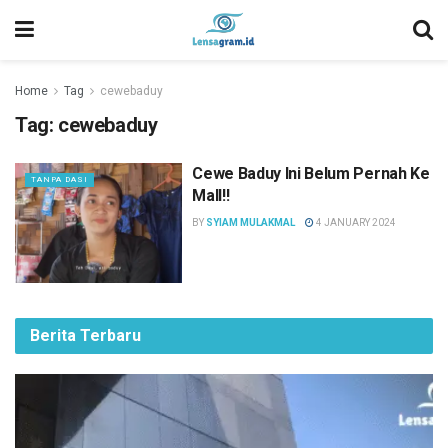
Home
Tag
cewebaduy
Tag:
cewebaduy
Cewe Baduy Ini Belum Pernah Ke
TANPA DASI
Mall!!
BY
SYIAM MULAKMAL
4 JANUARY 2024
Berita Terbaru