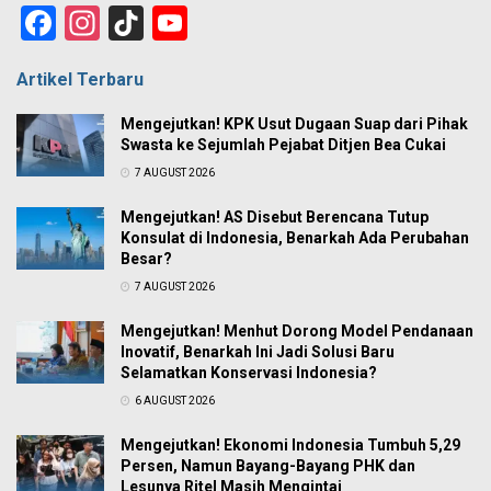
Facebook
Instagram
TikTok
YouTube
Channel
Artikel Terbaru
Mengejutkan! KPK Usut Dugaan Suap dari Pihak
Swasta ke Sejumlah Pejabat Ditjen Bea Cukai
7 AUGUST 2026
Mengejutkan! AS Disebut Berencana Tutup
Konsulat di Indonesia, Benarkah Ada Perubahan
Besar?
7 AUGUST 2026
Mengejutkan! Menhut Dorong Model Pendanaan
Inovatif, Benarkah Ini Jadi Solusi Baru
Selamatkan Konservasi Indonesia?
6 AUGUST 2026
Mengejutkan! Ekonomi Indonesia Tumbuh 5,29
Persen, Namun Bayang-Bayang PHK dan
Lesunya Ritel Masih Mengintai