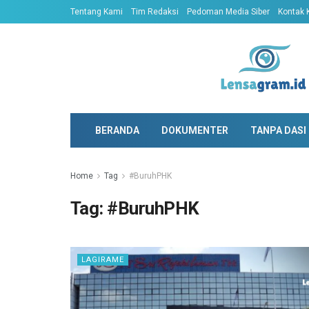
Tentang Kami
Tim Redaksi
Pedoman Media Siber
Kontak 
BERANDA
DOKUMENTER
TANPA DASI
Home
Tag
#BuruhPHK
Tag:
#BuruhPHK
LAGIRAME