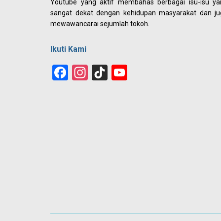
Youtube yang aktif membahas berbagai isu-isu ya
sangat dekat dengan kehidupan masyarakat dan ju
mewawancarai sejumlah tokoh.
Ikuti Kami
Facebook
Instagram
TikTok
YouTube
Channel