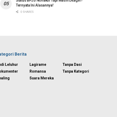
Status BPJS Nonaktif Tapi Masih Ditagih?
Ternyata Ini Alasannya!
0 SHARES
ategori Berita
di Leluhur
Lagirame
Tanpa Dasi
okumenter
Romansa
Tanpa Kategori
ealing
Suara Mereka