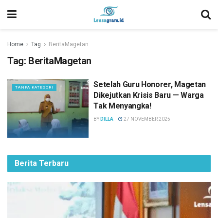
Home
Tag
BeritaMagetan
Tag:
BeritaMagetan
Setelah Guru Honorer, Magetan
TANPA KATEGORI
Dikejutkan Krisis Baru — Warga
Tak Menyangka!
BY
DILLA
27 NOVEMBER 2025
Berita Terbaru