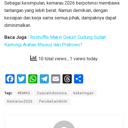
Sebagai kesimpulan, kemarau 2026 berpotensi membawa
tantangan yang lebih berat. Namun demikian, dengan
kesiapan dan kerja sama semua pihak, dampaknya dapat
diminimalkan.
Baca Juga :
Reshuffle Makin Dekat! Dudung Sudah
Kantongi Arahan Khusus dari Prabowo?
10 total views
, 1 views today
F
T
W
T
E
T
S
a
wi
h
el
m
hr
h
Tags:
#BMKG
CuacaIndonesia
kekeringan
ce
tt
at
e
ail
e
ar
Kemarau2026
PerubahanIklim
b
er
s
gr
a
e
o
A
a
d
o
p
m
s