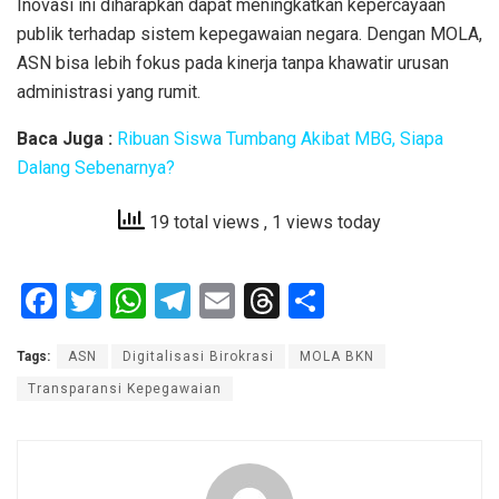
Inovasi ini diharapkan dapat meningkatkan kepercayaan
publik terhadap sistem kepegawaian negara. Dengan MOLA,
ASN bisa lebih fokus pada kinerja tanpa khawatir urusan
administrasi yang rumit.
Baca Juga :
Ribuan Siswa Tumbang Akibat MBG, Siapa
Dalang Sebenarnya?
19 total views
, 1 views today
F
T
W
T
E
T
S
a
wi
h
el
m
hr
h
Tags:
ASN
Digitalisasi Birokrasi
MOLA BKN
ce
tt
at
e
ail
e
ar
Transparansi Kepegawaian
b
er
s
gr
a
e
o
A
a
d
o
p
m
s