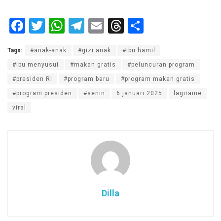
F
T
W
T
E
T
S
a
wi
h
el
m
hr
h
Tags:
#anak-anak
#gizi anak
#ibu hamil
ce
tt
at
e
ail
e
ar
#ibu menyusui
#makan gratis
#peluncuran program
b
er
s
gr
a
e
#presiden RI
#program baru
#program makan gratis
o
A
a
d
#program presiden
#senin
6 januari 2025
lagirame
o
p
m
s
viral
k
p
Dilla