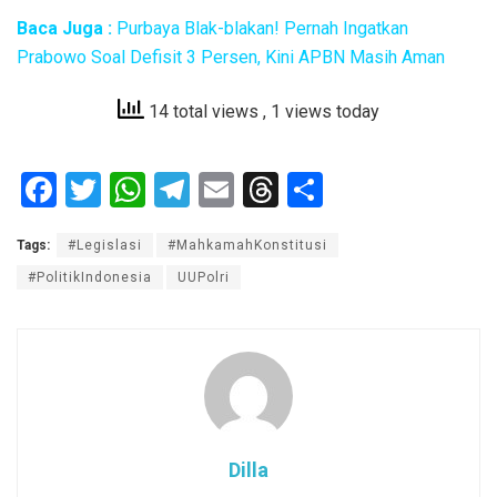
Baca Juga :
Purbaya Blak-blakan! Pernah Ingatkan
Prabowo Soal Defisit 3 Persen, Kini APBN Masih Aman
14 total views
, 1 views today
F
T
W
T
E
T
S
a
wi
h
el
m
hr
h
Tags:
#Legislasi
#MahkamahKonstitusi
ce
tt
at
e
ail
e
ar
#PolitikIndonesia
UUPolri
b
er
s
gr
a
e
o
A
a
d
o
p
m
s
k
p
Dilla